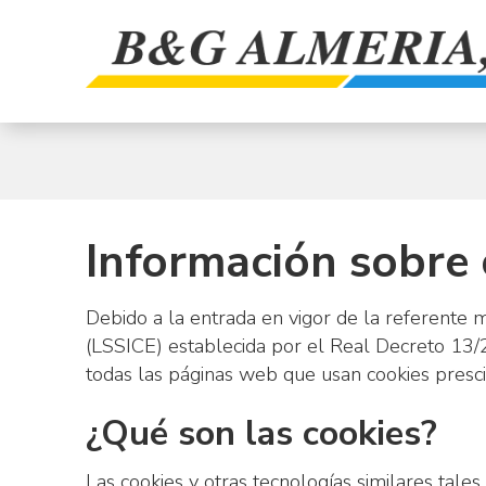
Saltar
al
contenido
B
&
G
Almería,
S.L.
Información sobre 
Debido a la entrada en vigor de la referente m
(LSSICE) establecida por el Real Decreto 13/
todas las páginas web que usan cookies presci
¿Qué son las cookies?
Las cookies y otras tecnologías similares tales