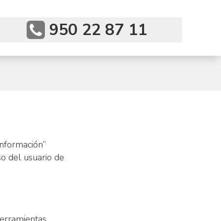
Teléfono
950 22 87 11
Información”
o del usuario de
herramientas